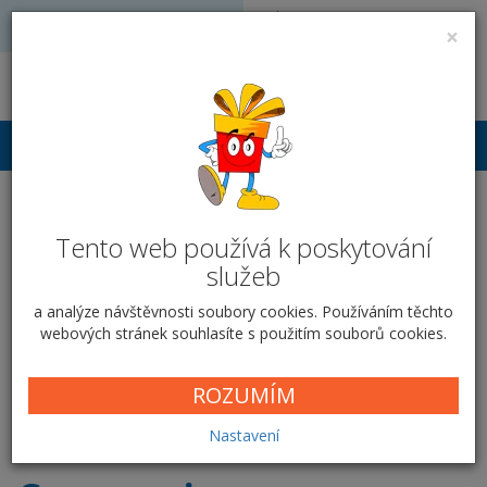
Volejte: 728 051 909
VÝROBA FOTODÁRKŮ
×
obchod@vyrobafotodarku.cz
Přihlášení
Fotokniha kroužková A5
na výšku - Cappuccino
Tento web používá k poskytování
služeb
Domů
Fotoknihy
Kroužková vazba
A5 na výšku
a analýze návštěvnosti soubory cookies. Používáním těchto
Cappuccino
webových stránek souhlasíte s použitím souborů cookies.
Parametry fotoknihy
ROZUMÍM
Nastavení