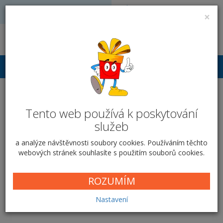
Volejte: 728 051 909
VÝROBA FOTODÁRKŮ
×
obchod@vyrobafotodarku.cz
Přihlášení
Sklo SG-25 - Fotografie
Tento web používá k poskytování
Domů
Ostatní
Skleněný rámeček
Rámeček SG-25
služeb
Fotografie
a analýze návštěvnosti soubory cookies. Používáním těchto
webových stránek souhlasíte s použitím souborů cookies.
Fotografie
ROZUMÍM
Cena od
309,00 Kč
Nastavení