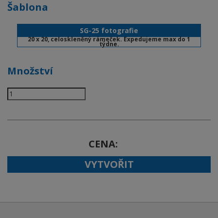
Šablona
SG-25 fotografie
20 x 20, celoskleněný rámeček. Expedujeme max do 1
týdne.
Množství
CENA
VYTVOŘIT