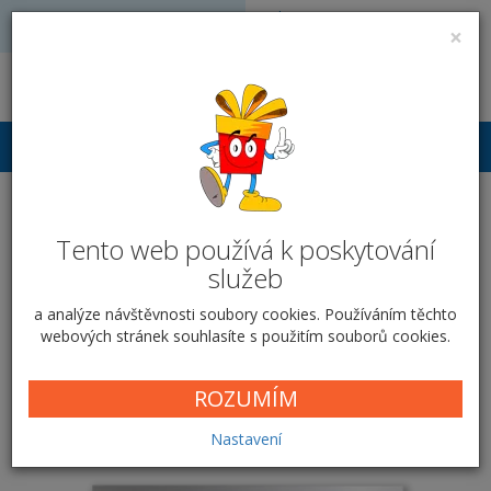
Volejte: 728 051 909
VÝROBA FOTODÁRKŮ
×
obchod@vyrobafotodarku.cz
Přihlášení
Sklo SG-03
Tento web používá k poskytování
služeb
Domů
Ostatní
Skleněný rámeček
Rámeček SG-03
a analýze návštěvnosti soubory cookies. Používáním těchto
webových stránek souhlasíte s použitím souborů cookies.
Nejprodávanější
Nejnovější
ROZUMÍM
Fotografie
Nastavení