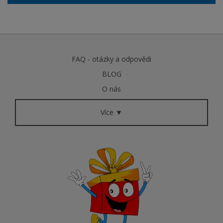
FAQ - otázky a odpovědi
BLOG
O nás
Více ▼