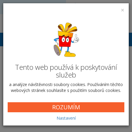
Volejte: 728 051 909
VÝROBA FOTODÁRKŮ
×
obchod@vyrobafotodarku.cz
Přihlášení
Sklo SG-01 - Memory
Tento web používá k poskytování
Domů
Ostatní
Skleněný rámeček
Rámeček SG-01
služeb
Memory
a analýze návštěvnosti soubory cookies. Používáním těchto
webových stránek souhlasíte s použitím souborů cookies.
Memory
ROZUMÍM
Cena od
289,00 Kč
Nastavení